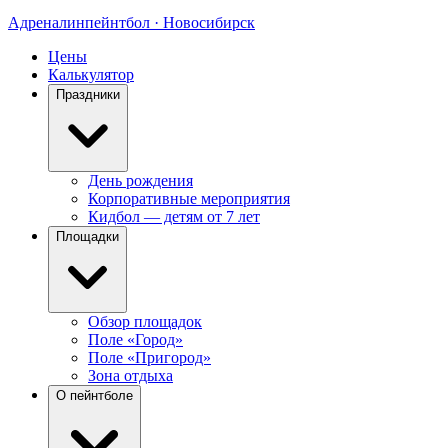
Адреналин
пейнтбол · Новосибирск
Цены
Калькулятор
Праздники
День рождения
Корпоративные мероприятия
Кидбол — детям от 7 лет
Площадки
Обзор площадок
Поле «Город»
Поле «Пригород»
Зона отдыха
О пейнтболе